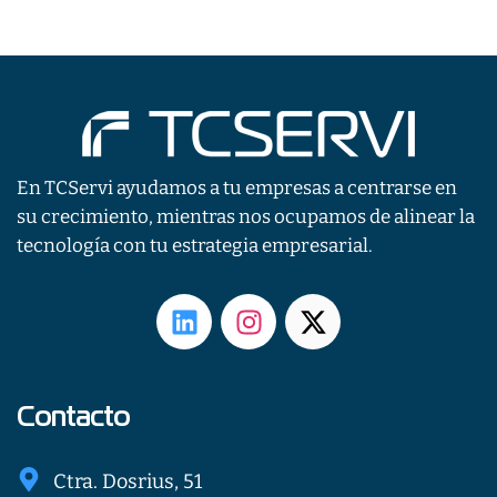
En TCServi ayudamos a tu empresas a centrarse en
su crecimiento, mientras nos ocupamos de alinear la
tecnología con tu estrategia empresarial.
L
I
X
i
n
-
n
s
t
k
t
w
e
a
i
Contacto
d
g
t
i
r
t
Ctra. Dosrius, 51