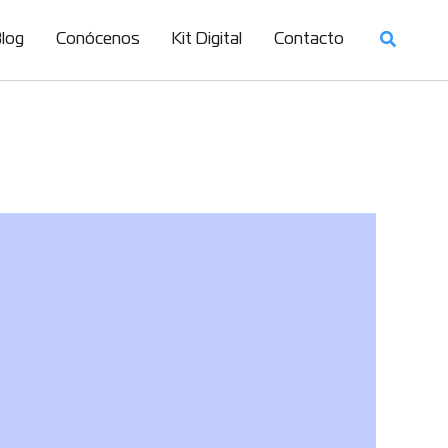
log
Conócenos
Kit Digital
Contacto
ncial del AI Act