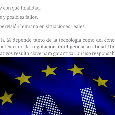
y con qué finalidad.
 y posibles fallos.
pervisión humana en situaciones reales.
 la IA depende tanto de la tecnología como del cono
contexto de la
regulación inteligencia artificial U
ativos resulta clave para garantizar un uso responsabl