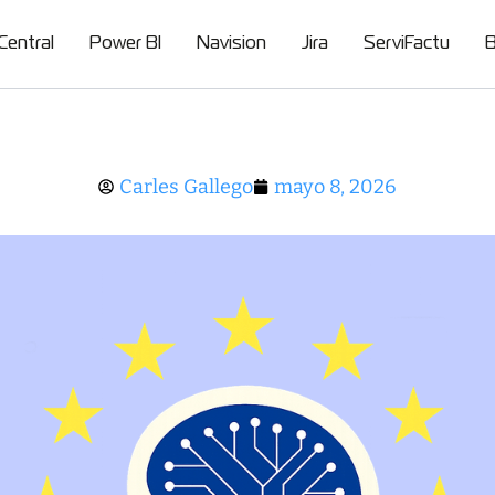
Central
Power BI
Navision
Jira
ServiFactu
B
a Inteligencia Artificial en la Unión Europea: guía ese
Carles Gallego
mayo 8, 2026