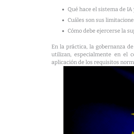
Qué hace el sistema de IA 
Cuáles son sus limitaciones
Cómo debe ejercerse la su
En la práctica, la gobernanza de
utilizan, especialmente en el 
aplicación de los requisitos norm