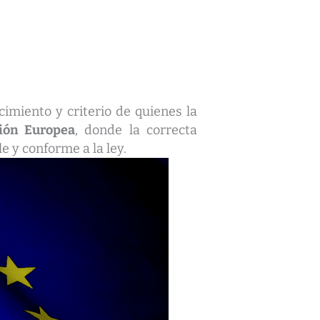
cimiento y criterio de quienes la
nión Europea
, donde la correcta
e y conforme a la ley.