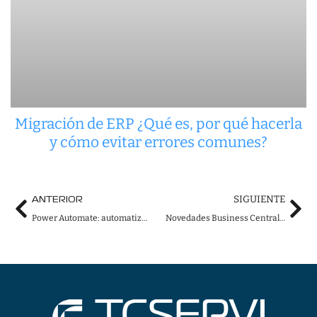
Migración de ERP ¿Qué es, por qué hacerla
y cómo evitar errores comunes?
Ant
Sig
SIGUIENTE
ANTERIOR
Power Automate: automatizar tareas está bien, transformar procesos es mejor
Novedades Business Central 2026: la IA pasa de sugerir a ejecutar