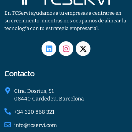
En TCServi ayudamos a tu empresas a centrarse en
su crecimiento, mientras nos ocupamos de alinear la
tecnología con tu estrategia empresarial.
L
I
X
i
n
-
n
s
t
k
t
w
e
a
i
Contacto
d
g
t
i
r
t
Ctra. Dosrius, 51
n
a
e
08440 Cardedeu, Barcelona
m
r
+34 620 868 321
info@tcservi.com