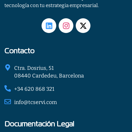
tecnología con tu estrategia empresarial.
L
I
X
i
n
-
n
s
t
k
t
w
e
a
i
Contacto
d
g
t
i
r
t
Ctra. Dosrius, 51
n
a
e
08440 Cardedeu, Barcelona
m
r
+34 620 868 321
info@tcservi.com
Documentación Legal