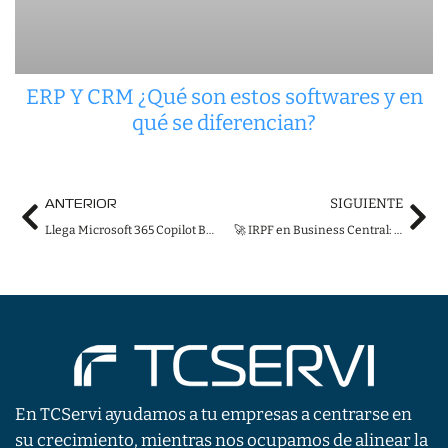
ERP Y CRM ¿Qué son estos softwares y en
qué se diferencian?
Ant
Sig
SIGUIENTE
ANTERIOR
Llega Microsoft 365 Copilot Business: IA avanzada para impulsar la productividad de las pymes
🚀 IRPF en Business Central: Guía completa con 5 claves nativas
En TCServi ayudamos a tu empresas a centrarse en
su crecimiento, mientras nos ocupamos de alinear la