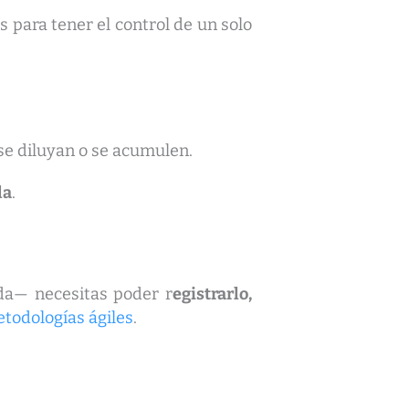
 para tener el control de un solo
 se diluyan o se acumulen.
la
.
da— necesitas poder r
egistrarlo,
todologías ágiles
.