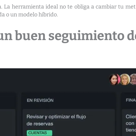
 La herramienta ideal no te obliga a cambiar tu meto
da o un modelo híbrido.
un buen seguimiento d