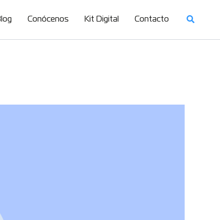
log
Conócenos
Kit Digital
Contacto
lo en tu empresa?