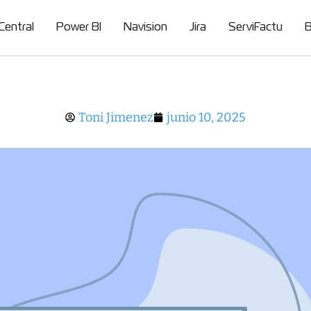
Central
Power BI
Navision
Jira
ServiFactu
B
miento de proyectos (project tracking) y cómo aplicar
Toni Jimenez
junio 10, 2025