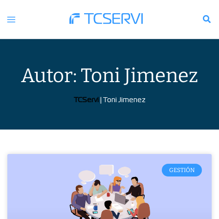
Ir
al
contenido
Autor:
Toni Jimenez
TCServi
|
Toni Jimenez
Página
Página
Página
GESTIÓN