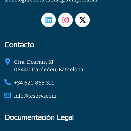
L
I
X
i
n
-
n
s
t
k
t
w
e
a
i
Contacto
d
g
t
i
r
t
Ctra. Dosrius, 51
n
a
e
08440 Cardedeu, Barcelona
m
r
+34 620 868 321
info@tcservi.com
Documentación Legal