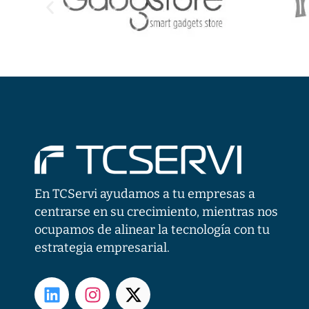
En TCServi ayudamos a tu empresas a
centrarse en su crecimiento, mientras nos
ocupamos de alinear la tecnología con tu
estrategia empresarial.
L
I
X
i
n
-