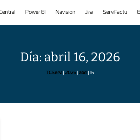
Central
Power BI
Navision
Jira
ServiFactu
B
Día: abril 16, 2026
TCServi
|
2026
|
abril
|
16